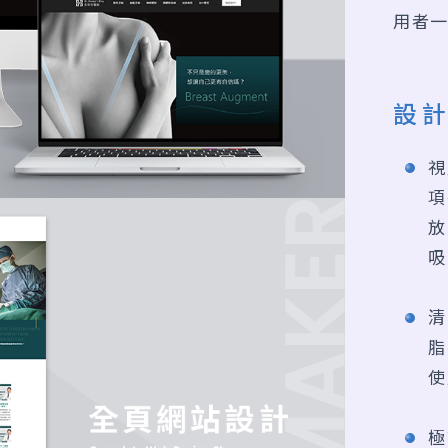
用者
設
視
項
放
吸
清
脂
使
極