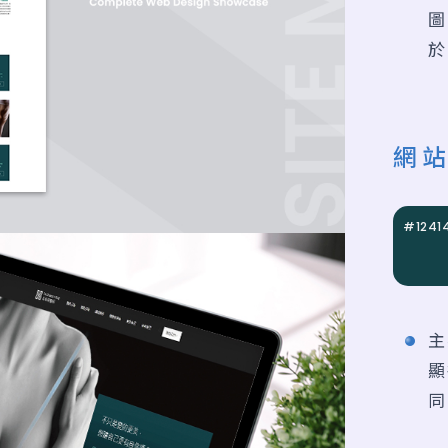
圖
於
網
#1241
主
顯
同