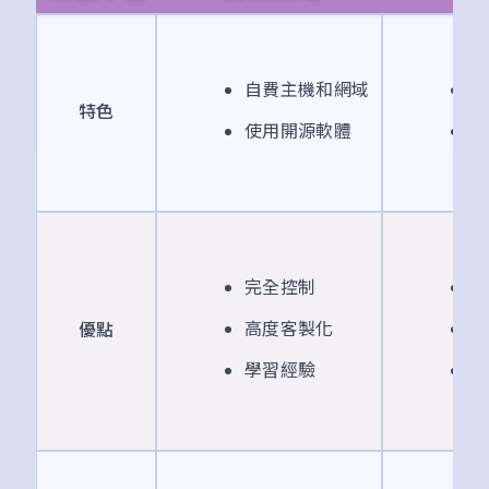
自費主機和網域
最
特色
使用開源軟體
適
完全控制
大
高度客製化
S
優點
學習經驗
社