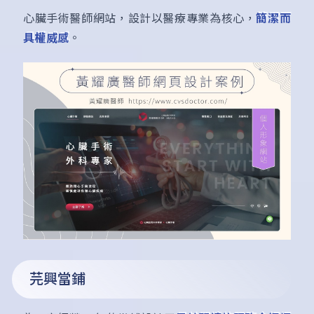
心臟手術醫師網站，設計以醫療專業為核心，
簡潔而
具權威感
。
芫興當鋪